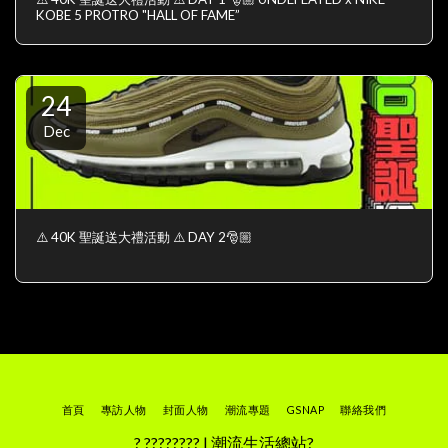
KOBE 5 PROTRO "HALL OF FAME”
24
Dec
⚠️ 40K 聖誕送大禮活動 ⚠️ DAY 2🎅🏼
首頁
專訪人物
封面人物
潮流專題
GSNAP
聯絡我們
? ???????? | 潮流生活總站?