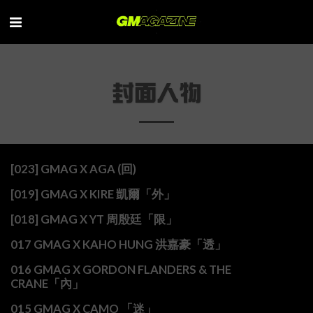
封面人物
[023] GMAG X AGA (回)
[019] GMAG X KIRE 凱爾「外」
[018] GMAG X YT 周殷廷「限」
017 GMAG X KAHO HUNG 洪嘉豪「透」
016 GMAG X GORDON FLANDERS & THE
CRANE「內」
015 GMAG X CAMO 「迷」