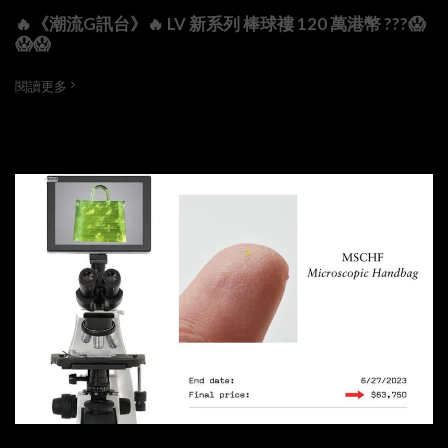
🔥《潮流G訊台》🔥 LV 新系列 棒球褸 120 萬港幣 ???😱
😱😱
閱讀更多