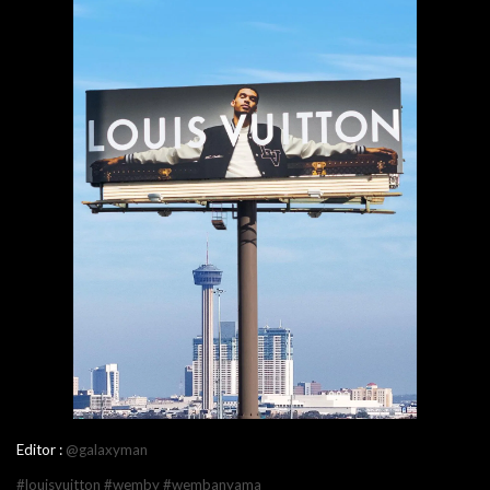
Editor :
@galaxyman
#louisvuitton
#wemby
#wembanyama