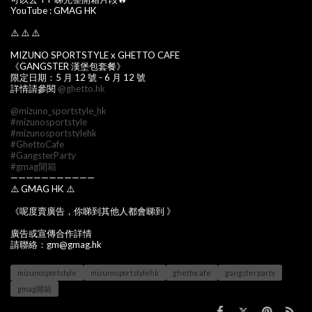
YouTube : GMAG HK
⚠️ ⚠️ ⚠️
MIZUNO SPORTSTYLE x GHETTO CAFE
《GANGSTER 漢堡包套餐》
限定日期：5 月 12 號 - 6 月 12 號
詳情請參閱
@ghetto.hk
@mizuno_sportstyle_hk
#mizunosportstyle
#mizunosportstylehk
#GhettoCafe
#GangsterParty
#gmag開箱
———————————
⚠️ GMAG HK ⚠️
《呢度賣廣告，你睇到其他人都會睇到 》
廣告或宣傳合作詳情
請聯絡：gm@gmag.hk
mizunosportstyle
mizunosportstylehk
ghettocafe
gangsterparty
gmag開箱