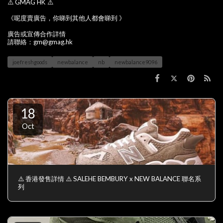
⚠️ GMAG HK ⚠️
《呢度賣廣告，你睇到其他人都會睇到 》
廣告或宣傳合作詳情
請聯絡：gm@gmag.hk
joefreshgoods
newbalance
nb
newbalance9096
18
Oct
⚠️ 香港發售詳情 ⚠️ SALEHE BEMBURY x NEW BALANCE 聯名系
列