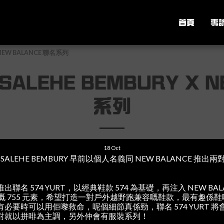
首頁
專
 NEW BALANCE 聯名系列
SALEHE BEMBURY X 
系列
18
Oct
SALEHE BEMBURY 早前以個人名義同 NEW BALANCE 推出兩
。
名 574 YURT，以經典鞋款 574 為基礎，再注入 NEW BALANC
停產嘅 755 元素，希望打造一對戶外越野跑兼容嘅鞋款，最有趣係
必要時可以用佢嚟救命，呢個細節真係勁，聯名 574 YURT 
對就以拼啡為主調，另外仲會有服裝系列！