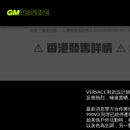
首頁
最新話題
⚠️ 香港發售詳情 ⚠️ SALEHE BEMBURY x
⚠️ 香港發售詳情 ⚠️ 
VERSACE 鞋款設計師
反應熱烈，極速賣晒
最新消息雙方合作將推出聯
990V3 同埋已經
如果係戶外活動時，有
以灰色為主調，另一