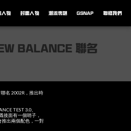
訪人物
封面人物
潮流專題
GSNAP
聯絡我們
NEW BALANCE 聯名
對聯名 2002R，推出時
E TEST 3.0、
鞋嘅後面有一個哨子，
將會推出兩個配色，一對