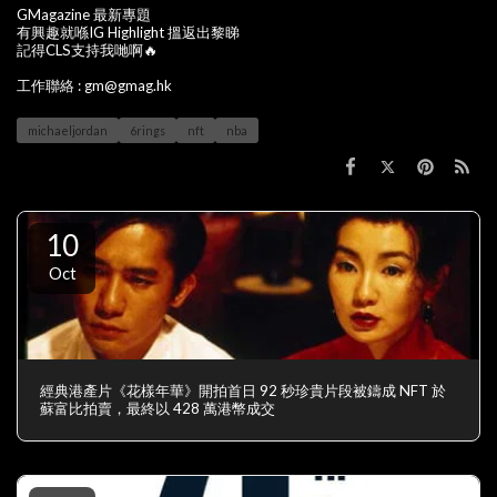
GMagazine 最新專題
有興趣就喺IG Highlight 搵返出黎睇
記得CLS支持我哋啊🔥
工作聯絡 : gm@gmag.hk
michaeljordan
6rings
nft
nba
10
Oct
經典港產片《花樣年華》開拍首日 92 秒珍貴片段被鑄成 NFT 於
蘇富比拍賣，最終以 428 萬港幣成交