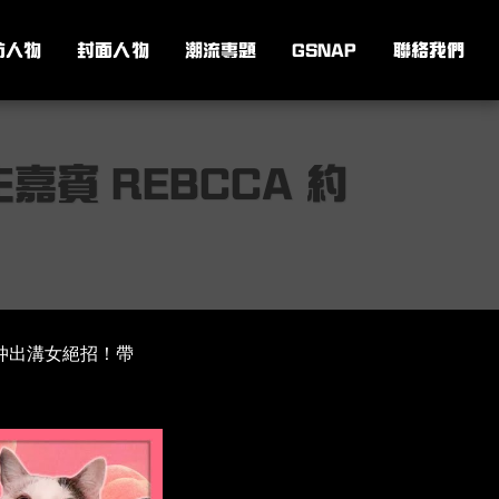
訪人物
封面人物
潮流專題
GSNAP
聯絡我們
賓 REBCCA 約
仔仲出溝女絕招！帶