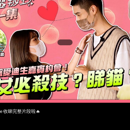
be 收睇完整片段啦🔥