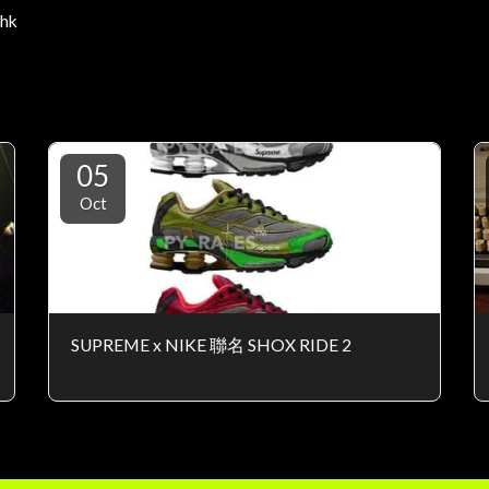
hk
05
Oct
SUPREME x NIKE 聯名 SHOX RIDE 2