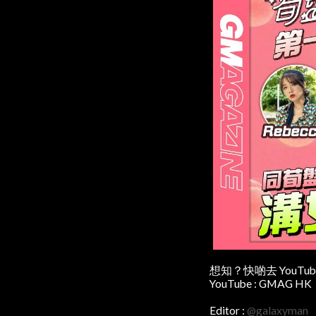
想知？快啲去 YouTu
YouTube : GMAG HK
Editor :
@galaxyman