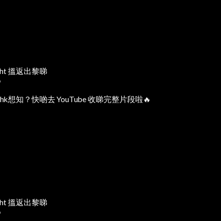
ght 搵返出黎睇

g.hk想知？快啲去 YouTube 收睇完整片段啦🔥
ght 搵返出黎睇
