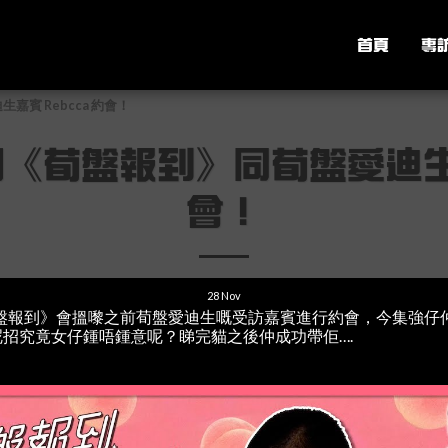
首頁
專
嘉賓 Rebcca 約會！
系列《荀盤報到》同荀盤愛迪生嘉
會！
28
Nov
列《荀盤報到》會搵嚟之前荀盤愛迪生嘅受訪嘉賓進行約會，今集強
貓，呢招究竟女仔鍾唔鍾意呢？睇完貓之後仲成功帶佢….