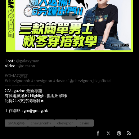
Host :
@galaxyman
Video :
@c.tszon
#GMAG穿搭
#chevignonhk
#chevignon
#davinci
@chevignon_hk_official
———————————
GMagazine 最新專題
有興趣就喺IG Highlight 搵返出黎睇
記得CLS支持我哋啊🔥
工作聯絡 : gm@gmag.hk
GMAG穿搭
chevignonhk
chevignon
davinci