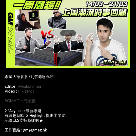
希望大家多多 G 持我哋 🙏🏻
Editor :
@galaxyman
Video :
@kizerot
#GMAG一周潮趨
———————————
GMagazine 最新專題
有興趣就喺IG Highlight 搵返出黎睇
記得CLS支持我哋啊🔥
工作聯絡 : gm@gmag.hk