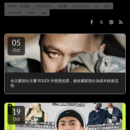
GMAG一周潮趨
zombieclub
余文樂
kanyewest
ye
普京
elonmusk
yeezy
gap
05
Oct
余文樂捐出古董 ROLEX 作慈善拍賣，被收藏家指出為積木錶後流
拍
19
Oct