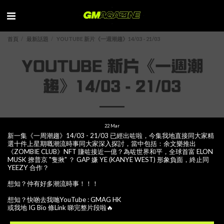
首頁
最新話題
YOUTUBE 新片《一週潮趨》14/03 - 21/03
YOUTUBE 新片《一週潮
趨》14/03 - 21/03
22
Mar
新一集《一周潮趨》14/03 - 21/03 已經出咗啦，今集我地直接同大家精
選十件上星期嘅潮流時事同大家深入探討，當中包括：余文樂推出
《ZOMBIE CLUB》NFT 賺咗接近一億？為咗世界和平，全球首富 ELON
MUSK 撩普京 "隻揪" ？ GAP 嫌 YE (KANYE WEST) 形象負面，終止同
YEEZY 合作？
想知？仲有好多潮流時事！！！
想知？快啲去我哋YouTube : GMAG HK
或我地 IG Bio 條Link 睇完整片段啦🔥