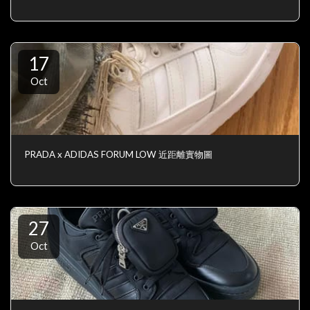
17
Oct
PRADA x ADIDAS FORUM LOW 近距離實物圖
27
Oct