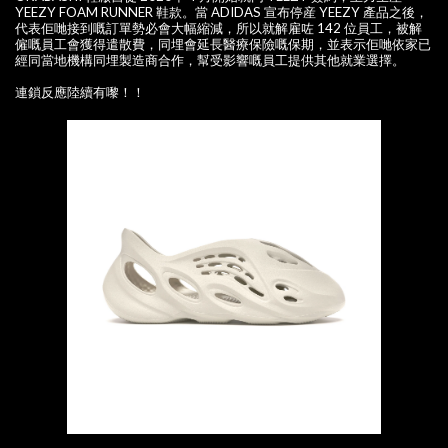
YEEZY FOAM RUNNER 鞋款。當 ADIDAS 宣布停産 YEEZY 產品之後，
代表佢哋接到嘅訂單勢必會大幅縮減，所以就解雇咗 142 位員工，被解
僱嘅員工會獲得遣散費，同埋會延長醫療保險嘅保期，並表示佢哋依家已
經同當地機構同埋製造商合作，幫受影響嘅員工提供其他就業選擇。
連鎖反應陸續有嚟！！