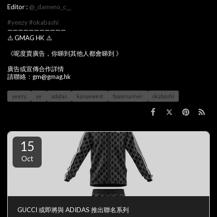
Editor :
@_dameno_c__
#yeezy
#okabashi
———————————
⚠️ GMAG HK ⚠️
《呢度賣廣告，你睇到其他人都會睇到 》
廣告或宣傳合作詳情
請聯絡：gm@gmag.hk
yeezy
ye
adidas
kanyewest
foamrunner
okabashi
15
Oct
GUCCI 或即將與 ADIDAS 推出聯名系列