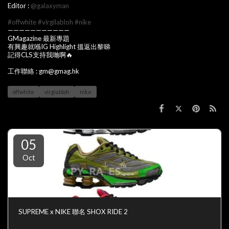
Editor :
@galaxyman
#offwhite
#virgilabloh
#nike
———————————
GMagazine 最新專題
有興趣就喺IG Highlight 搵返出黎睇
記得CLS支持我哋啊🔥
工作聯絡 : gm@gmag.hk
offwhite
virgiabloh
nike
05
Oct
SUPREME x NIKE 聯名 SHOX RIDE 2