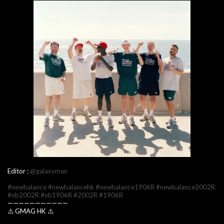
Editor :
@galaxyman
#newbalance
#newbalancehk
#newbalance1906R
#newbalance2002R
#nb2002R
#nb1906R
#2002R
#1906R
———————————
⚠️ GMAG HK ⚠️