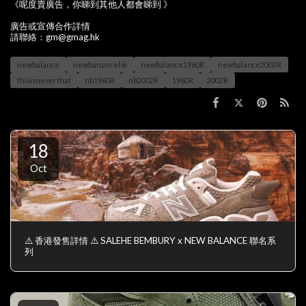
《呢度賣廣告，你睇到其他人都會睇到 》
廣告或宣傳合作詳情
請聯絡：gm@gmag.hk
newbalance
newbanancehk
newbalance1960R
newbalance2002R
thisisneverthat
nb1960R
nb2002R
1960R
2002R
18
Oct
⚠️ 香港發售詳情 ⚠️ SALEHE BEMBURY x NEW BALANCE 聯名系
列