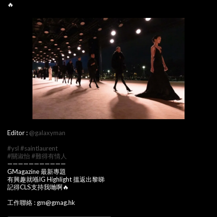
🔥
Editor :
@galaxyman
#ysl
#saintlaurent
#關淑怡
#難得有情人
———————————
GMagazine 最新專題
有興趣就喺IG Highlight 搵返出黎睇
記得CLS支持我哋啊🔥
工作聯絡 : gm@gmag.hk