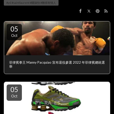
#ysl #saintlaurent #關淑怡 #難得有情人
05
Oct
菲律賓拳王 Manny Pacquiao 宣布退役參選 2022 年菲律賓總統選
舉
05
Oct