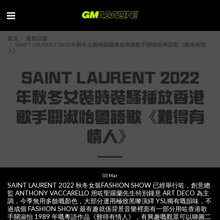
首頁
最新話題
SAINT LAURENT 2022 年秋冬女裝時裝騷播放香港歌手關淑怡粵語歌《難得有情
人》
SAINT LAURENT 2022
年秋冬女裝時裝騷播放香港
歌手關淑怡粵語歌《難得有
情人》
03
Mar
SAINT LAURENT 2022 秋冬女裝FASHION SHOW 已經舉行咗，創意總
監 ANTHONY VACCARELLO 用咗聖羅蘭先生特別鍾意 ART DECO 為主
調，今季無用多餘嘅顏色，大部分運用極致黑嚟演繹 YSL獨有嘅韻味，不
過成個 FASHION SHOW 最有趣就係背景音樂裡面有一部分用咗香港歌
手關淑怡 1989 年嘅粵語作品《難得有情人》，有興趣嘅觀眾可以睇圖二