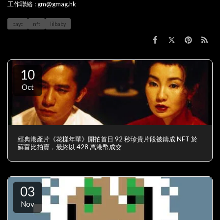
工作聯絡 : gm@gmag.hk
bayc
nft
lilbaby
10
Oct
經典港產片《花樣年華》開拍首日 92 秒珍貴片段被鑄成 NFT 於
蘇富比拍賣，最終以 428 萬港幣成交
03
Nov