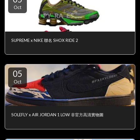
Oct
SUPREME x NIKE 聯名 SHOX RIDE 2
05
Oct
SOLEFLY x AIR JORDAN 1 LOW 非官方高清實物圖