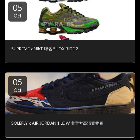
05
Oct
SUPREME x NIKE 聯名 SHOX RIDE 2
05
Oct
SOLEFLY x AIR JORDAN 1 LOW 非官方高清實物圖