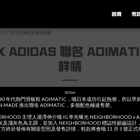
首頁
專
ADIMATIC 官方宣傳照及發售詳情
 X ADIDAS 聯名 ADIM
詳情
02
Nov
刻咗 90 年代熱門滑板鞋 ADIMATIC，喺日本成功引起熱潮，所以
AN MADE 推出聯名 ADIMATIC，多個配色極速售罄。
RHOOD 主理人瀧澤伸介喺 IG 率先曝光 NEIGHBORHOOD x AD
及淺灰色為主調，並加入 NEIGHBORHOOD 標誌性鋸齒設計
D 官方終於發佈有關造型照及發售詳情，鞋款將會喺 11 月 5 號