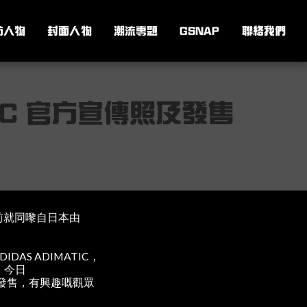
訪人物
封面人物
潮流專題
GSNAP
聯絡我們
ATIC 官方宣傳照及發售
早前就同嚟自日本由
IDAS ADIMATIC，
，今日
正式發售，有興趣嘅觀眾