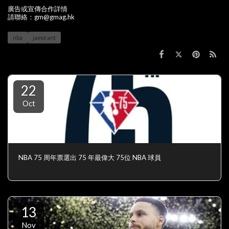
廣告或宣傳合作詳情
請聯絡：gm@gmag.hk
nba
jamorant
22
Oct
NBA 75 周年票選出 75 年最偉大 75位 NBA 球員
13
Nov