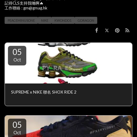
記得CLS支持我哋啊🔥
工作聯絡 : gm@gmag.hk
PEACEMINUSONE
NIKE
KWONDO1
GDRAGON
05
Oct
SUPREME x NIKE 聯名 SHOX RIDE 2
05
Oct