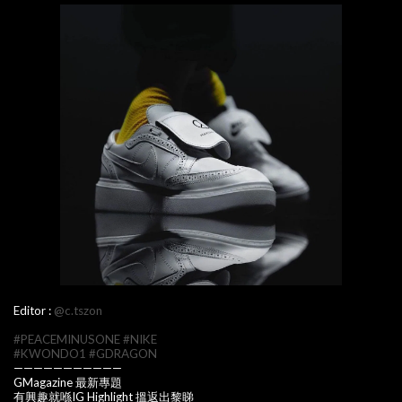
Editor :
@c.tszon
#PEACEMINUSONE
#NIKE
#KWONDO1
#GDRAGON
———————————
GMagazine 最新專題
有興趣就喺IG Highlight 搵返出黎睇