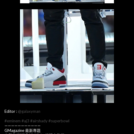
Editor :
@galaxyman
#eminem
#aj3
#airshady
#superbowl
———————————
GMagazine 最新專題