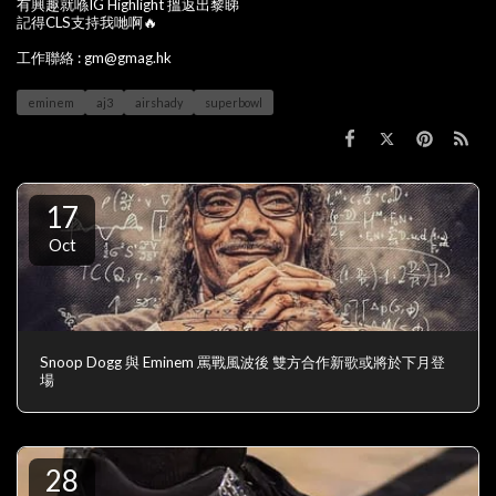
有興趣就喺IG Highlight 搵返出黎睇
記得CLS支持我哋啊🔥
工作聯絡 : gm@gmag.hk
eminem
aj3
airshady
superbowl
17
Oct
Snoop Dogg 與 Eminem 罵戰風波後 雙方合作新歌或將於下月登
場
28