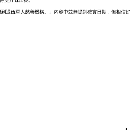
示期待雙方嘅比賽。
，所有收益將會捐到退伍軍人慈善機構。」內容中並無提到確實日期，但相信好