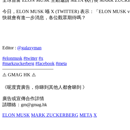
全球首富 ELON MUSK 主動邀請 META 執行長 MARK
今日，ELON MUSK 喺 X (TWITTER) 表示：「ELON
快就會有進一步消息，各位觀眾期待嗎？
Editor :
@galaxyman
#elonmusk
#twitter
#x
#markzuckerberg
#facebook
#meta
———————————
⚠️ GMAG HK ⚠️
《呢度賣廣告，你睇到其他人都會睇到 》
廣告或宣傳合作詳情
請聯絡：gm@gmag.hk
ELON MUSK
MARK ZUCKERBERG
META
X