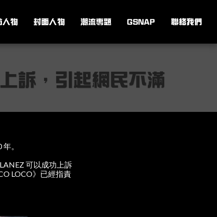
訪人物
封面人物
潮流專題
GSNAP
聯絡我們
槍擊案上訴，引起網民不滿
0 年。
Y LANEZ 可以成功上訴
RCO LOCO》已經指責