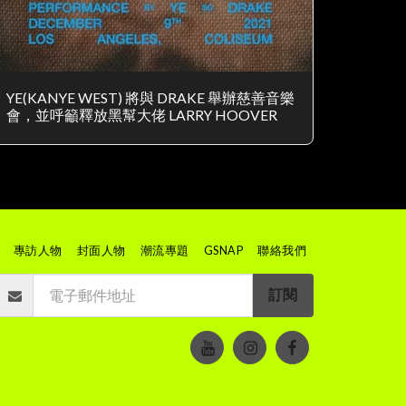
YE(KANYE WEST) 將與 DRAKE 舉辦慈善音樂
會，並呼籲釋放黑幫大佬 LARRY HOOVER
專訪人物
封面人物
潮流專題
GSNAP
聯絡我們
訂閱