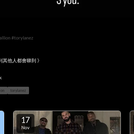
llion
#torylanez
到其他人都會睇到 》
k
ion
torylanez
17
Nov