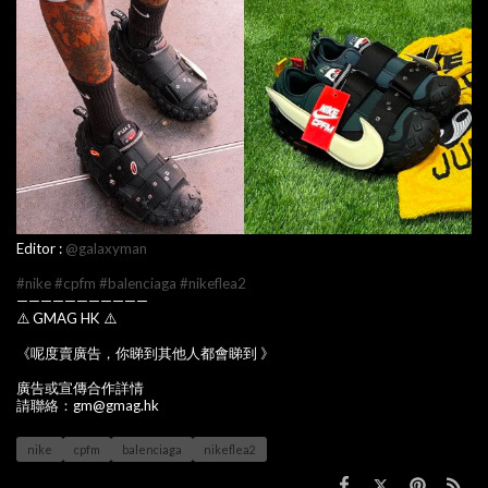
Editor :
@galaxyman
#nike
#cpfm
#balenciaga
#nikeflea2
———————————
⚠️ GMAG HK ⚠️
《呢度賣廣告，你睇到其他人都會睇到 》
廣告或宣傳合作詳情
請聯絡：gm@gmag.hk
nike
cpfm
balenciaga
nikeflea2