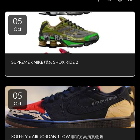
05
Oct
SUPREME x NIKE 聯名 SHOX RIDE 2
05
Oct
SOLEFLY x AIR JORDAN 1 LOW 非官方高清實物圖