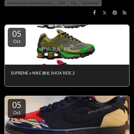
commedesgarconshommeplus
nike
cdg
terminator
05
Oct
SUPREME x NIKE 聯名 SHOX RIDE 2
05
Oct