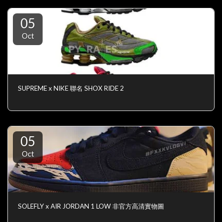
05
Oct
SUPREME x NIKE 聯名 SHOX RIDE 2
05
Oct
SOLEFLY x AIR JORDAN 1 LOW 非官方高清實物圖