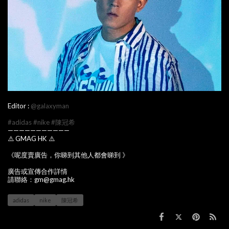
Editor :
@galaxyman
#adidas
#nike
#陳冠希
———————————
⚠️ GMAG HK ⚠️
《呢度賣廣告，你睇到其他人都會睇到 》
廣告或宣傳合作詳情
請聯絡：gm@gmag.hk
adidas
nike
陳冠希