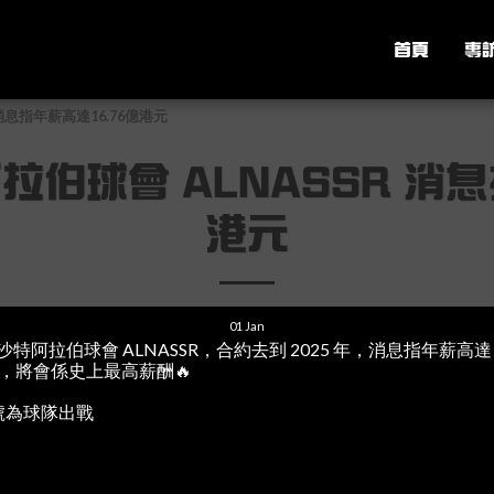
首頁
專
消息指年薪高達16.76億港元
伯球會 ALNASSR 消息
港元
01
Jan
沙特阿拉伯球會 ALNASSR，合約去到 2025 年，消息指年薪高達 2 億
，將會係史上最高薪酬🔥
5 號為球隊出戰