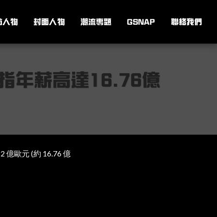
訪人物
封面人物
潮流專題
GSNAP
聯絡我們
指年薪高達16.76億
歐元 (約 16.76 億