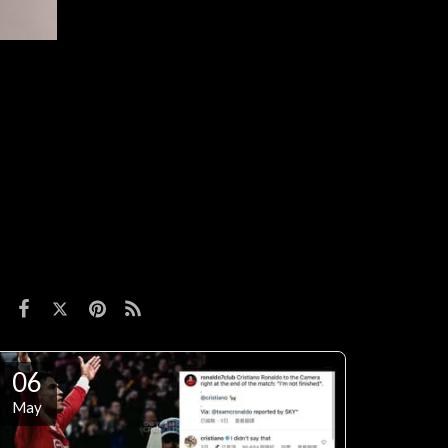
06
May