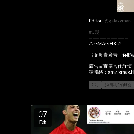
Editor :
@galaxyman
#
C朗
———————————
⚠️ GMAG HK ⚠️
《呢度賣廣告，你睇
廣告或宣傳合作詳情
請聯絡：gm@gmag.h
C朗
沙特阿拉伯球會
07
Feb