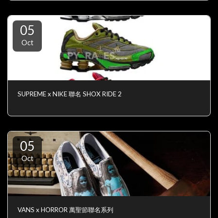
05
Oct
SUPREME x NIKE 聯名 SHOX RIDE 2
05
Oct
VANS x HORROR 萬聖節聯名系列