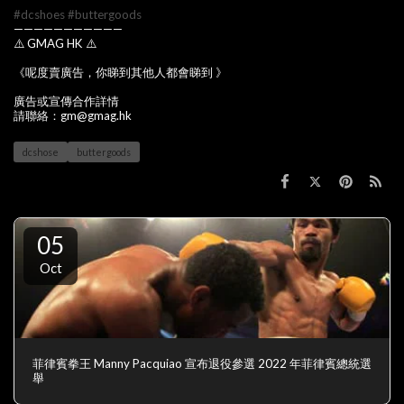
#dcshoes
#buttergoods
———————————
⚠️ GMAG HK ⚠️
《呢度賣廣告，你睇到其他人都會睇到 》
廣告或宣傳合作詳情
請聯絡：gm@gmag.hk
dcshose
buttergoods
05
Oct
菲律賓拳王 Manny Pacquiao 宣布退役參選 2022 年菲律賓總統選
舉