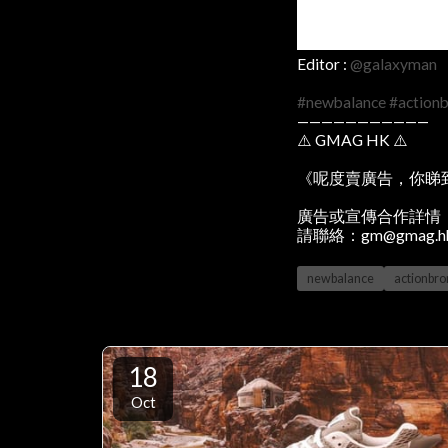
Editor :
@galaxyman
#newbalance
#action
———————————
⚠️ GMAG HK ⚠️
《呢度賣廣告，你睇
廣告或宣傳合作詳情
請聯絡：gm@gmag.h
newbalance
actionbr
18
Oct