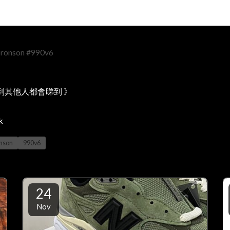
bronson
#990v6
到其他人都會睇到 》
k
onson
990v6
24
Nov