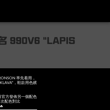
訪人物
封面人物
潮流專題
GSNAP
聯絡我們
 990V6 "LAPIS
 BRONSON 率先着用，
BAKLAVA"，鞋款用色繽
發售，今日官方發佈另一個配色
圖，今次配色對比
🔥