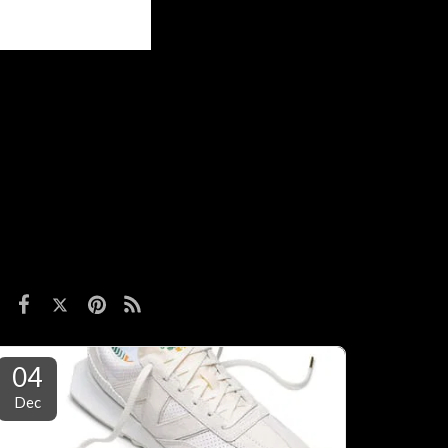
04
Dec