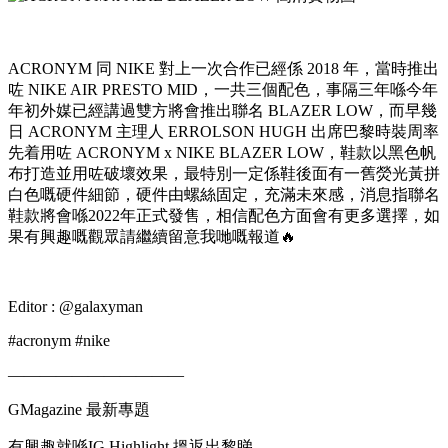
ACRONYM 同 NIKE 對上一次合作已經係 2018 年，當時推出
咗 NIKE AIR PRESTO MID，一共三個配色，事隔三年喺今年
年初外媒已經講過雙方將會推出聯名 BLAZER LOW，而早幾
日 ACRONYM 主理人 ERROLSON HUGH 出席巴黎時裝周率
先着用咗 ACRONYM x NIKE BLAZER LOW，鞋款以黑色帆
布打造並用咗破壞效果，最特別一定係鞋後面有一舊熒光黃拼
白色嘅硬件細節，硬件由螺絲固定，充滿未來感，消息指聯名
鞋款將會喺2022年正式發售，相信配色方面會有更多選擇，如
果有興趣嘅觀眾請繼續留意我哋嘅報道🔥
Editor : @galaxyman
#acronym #nike
———————————
GMagazine 最新專題
有興趣就喺IG Highlight 搵返出黎睇