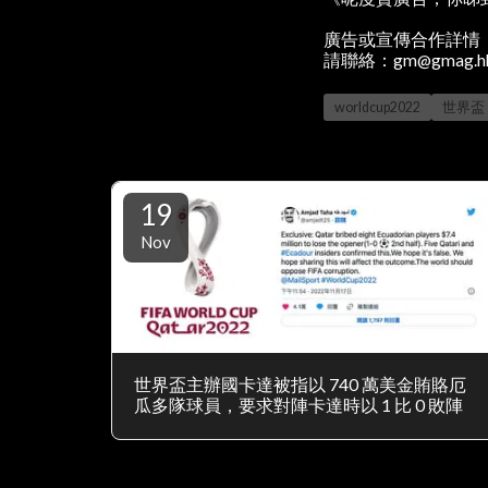
廣告或宣傳合作詳情
請聯絡：gm@gmag.h
worldcup2022
世界盃
19
Nov
世界盃主辦國卡達被指以 740 萬美金賄賂厄
瓜多隊球員，要求對陣卡達時以 1 比 0 敗陣