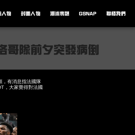
訪人物
封面人物
潮流專題
GSNAP
聯絡我們
摩洛哥隊前夕突發病倒
頭，有消息指法國隊
BIOT，大家覺得對法國