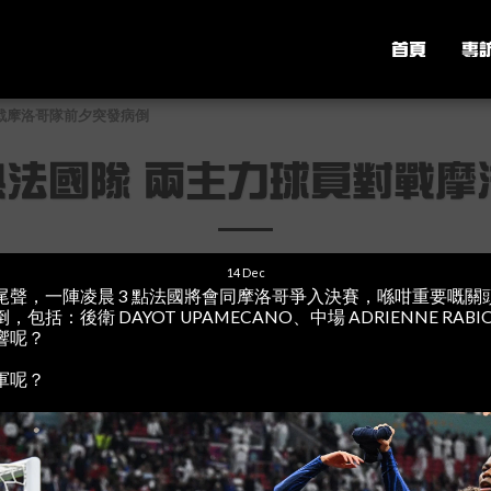
首頁
專
對戰摩洛哥隊前夕突發病倒
大熱法國隊 兩主力球員對戰
14
Dec
尾聲，一陣凌晨 3 點法國將會同摩洛哥爭入決賽，喺咁重要嘅關
括：後衛 DAYOT UPAMECANO、中場 ADRIENNE RA
響呢？
軍呢？