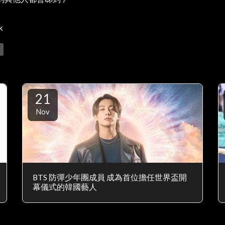
k
21
Nov
BTS 防彈少年團成員 成為首位擔任世界盃開
幕儀式的韓國藝人