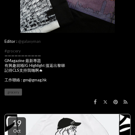
Editor :
@galaxyman
#grocery
———————————
GMagazine 最新專題
有興趣就喺IG Highlight 搵返出黎睇
記得CLS支持我哋啊🔥
工作聯絡 : gm@gmag.hk
grocery
19
Oct