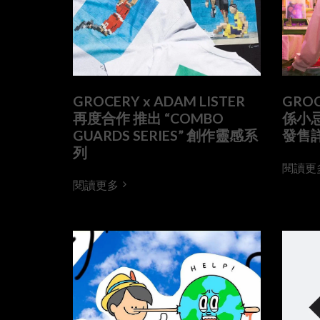
GROCERY x ADAM LISTER
GRO
再度合作 推出 “COMBO
係小
GUARDS SERIES” 創作靈感系
發售
列
閱讀更
閱讀更多