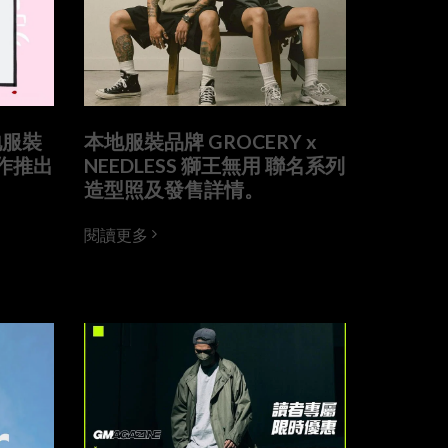
地服裝
本地服裝品牌 GROCERY x
合作推出
NEEDLESS 獅王無用 聯名系列
造型照及發售詳情。
閱讀更多