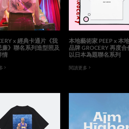
CERY x 經典卡通片《我
本地藝術家 PEEP x 本
忌廉》聯名系列造型照及
品牌 GROCERY 再度
詳情
以日本為題聯名系列
多
閱讀更多