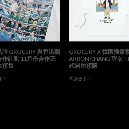
牌 GROCERY 與香港藝
GROCERY X 韓國插畫
作計劃 11月份合作正
ARRON CHANG 聯名 T
放預售
式開放預購
多
閱讀更多