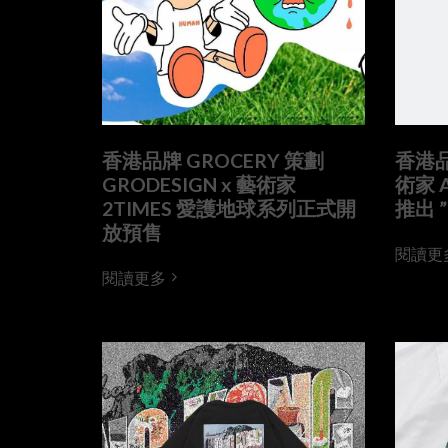
香港品牌 GROCERY 策劃
香港品
GRODESIGN x 藝術家
術家 
2TIMES 愛護地球系列正式開
推出 ”
放預售
閱讀更
閱讀更多