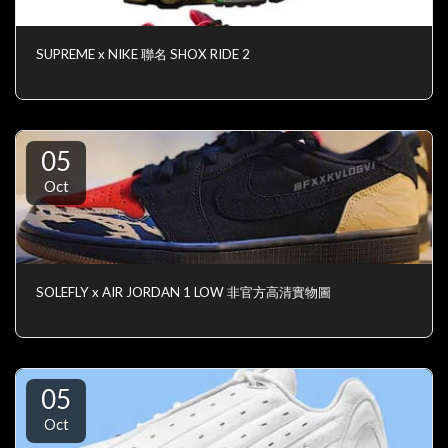
SUPREME x NIKE 聯名 SHOX RIDE 2
05
Oct
SOLEFLY x AIR JORDAN 1 LOW 非官方高清實物圖
05
Oct