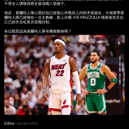
不禁令人讚嘆係歷史最強嘅八號種子。
相反，塞爾特人隊心態好似已經無心作戰加上內部矛盾激化，今個賽季塞
爾特人隊已經換咗一次主教練，新上任嘅 JOE MAZZULLA 喺賽後坦言自
己已經失去咗更衣室嘅控制。
各位觀眾認為塞爾特人隊有機會翻身嗎？
Editor :
@ingmathild