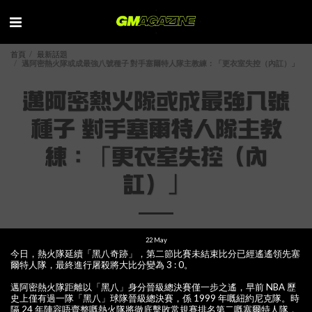
首頁
最新話題
邁阿密熱火隊或成最強八號種子 對手塞爾特人隊主教練：「更衣室失控（內訌）」
邁阿密熱火隊或成最強八號
種子 對手塞爾特人隊主教
練：「更衣室失控（內
訌）」
22
May
今日，熱火隊延續「黑八奇跡」，第二節比賽未結束比分已經遙遙領先塞
爾特人隊，最終進行屠殺將大比分變為 3 : 0。
邁阿密熱火隊距離以「黑八」身分晉級總決賽僅一步之遙，早前 NBA 歷
史上僅有過一隊「黑八」球隊晉級總決賽，係 1999 年嘅紐約尼克隊。時
隔 24 年陣容唔齊整嘅熱火隊將徹底擊敗常規賽排名第二嘅塞爾特人隊，