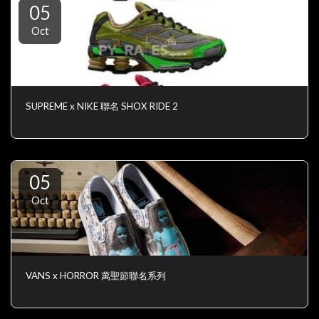
05
Oct
SUPREME x NIKE 聯名 SHOX RIDE 2
05
Oct
VANS x HORROR 萬聖節聯名系列