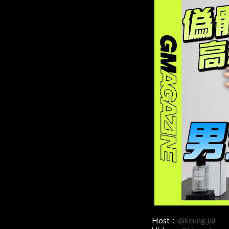
Host：
@keung.jai