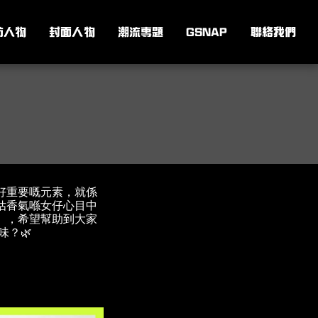
訪人物
封面人物
潮流專題
GSNAP
聯絡我們
好重要嘅元素，就係
估香氣喺女仔心目中
」，希望幫助到大家
味？🌿