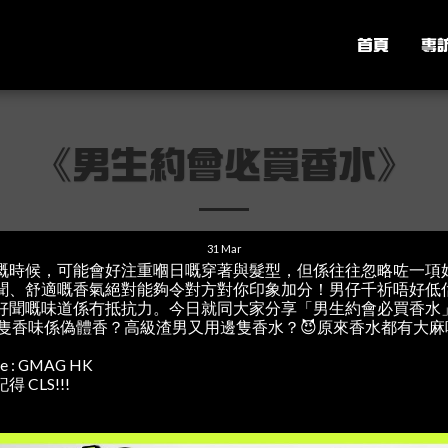
首頁
專
《男生約會必買香水》
31
Mar
嘅時候，可能會好注重嗰日嘅穿著與髮型，但係往往忽略咗一項
聞、舒適嘅香氣絕對能夠令對方對你印象加分！男仔千祈唔好低
好聞嘅味道係冇抵抗力。今日就同大家分享「男生約會必買香水
邊隻香味係偽體香？高級渣男又用邊隻香水？😈原來香水都有大麻
 : GMAG HK
CLS!!!