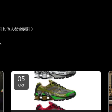
到其他人都會睇到 》
k
05
Oct