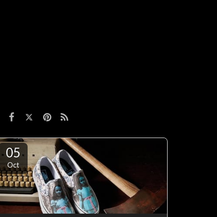
05
Oct