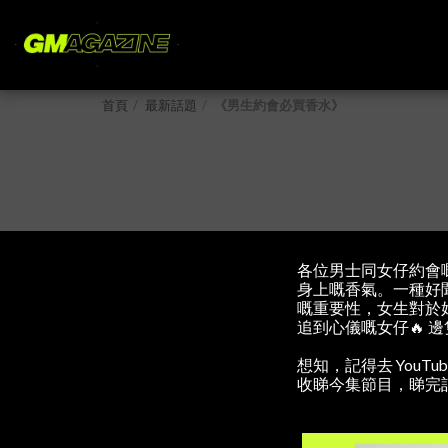
首頁
最新話題
《男生約會必買香水》
各位男士同女仔約會
身上嘅香氣。一種好
嘅重要性，女生對於
追到心儀嘅女仔🔥 
想知，記得去 YouTube
收睇今集節目，睇完記得 