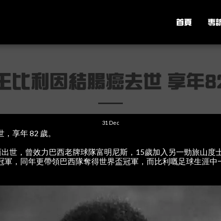
首頁
專
王比利因結腸癌去世 享年8
31
Dec
，享年 82 歲。
巴西出世，曾效力巴西老牌球隊富明尼斯，15歲加入另一勁旅山度士，1
冠軍，同年更帶領巴西隊奪得世界盃冠軍，而比利嘅足球生涯中