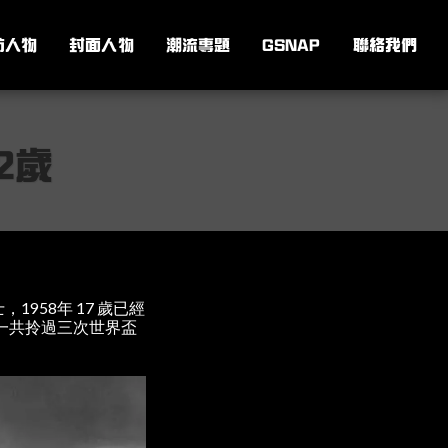
訪人物
封面人物
潮流專題
GSNAP
聯絡我們
2歲
958年 17 歲已經
一共拎過三次世界盃