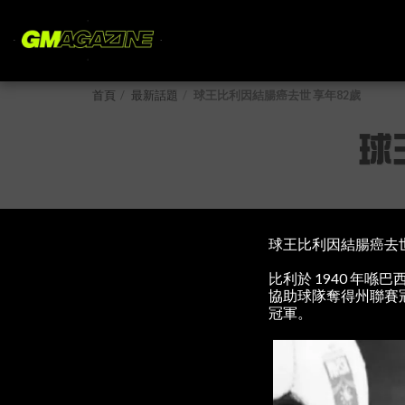
首頁
最新話題
球王比利因結腸癌去世 享年82歲
球
球王比利因結腸癌去世
比利於 1940 年喺
協助球隊奪得州聯賽
冠軍。