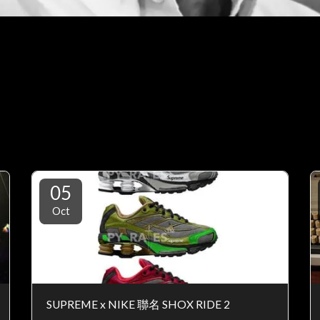
05
Oct
SUPREME x NIKE 聯名 SHOX RIDE 2