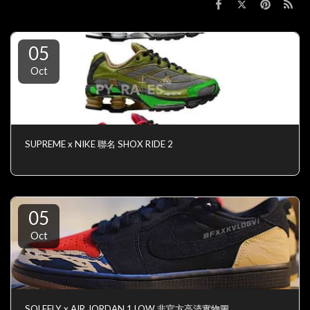
05
Oct
SUPREME x NIKE 聯名 SHOX RIDE 2
05
Oct
SOLEFLY x AIR JORDAN 1 LOW 非官方高清實物圖