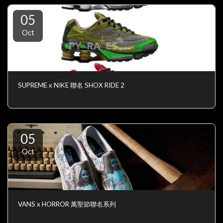
05
Oct
SUPREME x NIKE 聯名 SHOX RIDE 2
05
Oct
VANS x HORROR 萬聖節聯名系列