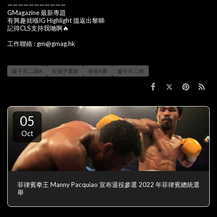
———————————
GMagazine 最新專題
有興趣就喺IG Highlight 搵返出黎睇
記得CLS支持我哋啊🔥
工作聯絡 : gm@gmag.hk
藤子不二雄A
安孫子素雄
多啦A夢
藤子不二雄
05
Oct
菲律賓拳王 Manny Pacquiao 宣布退役參選 2022 年菲律賓總統選
舉