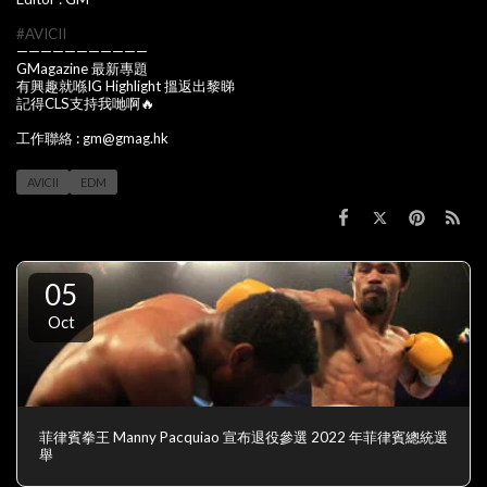
#AVICII
———————————
GMagazine 最新專題
有興趣就喺IG Highlight 搵返出黎睇
記得CLS支持我哋啊🔥
工作聯絡 : gm@gmag.hk
AVICII
EDM
05
Oct
菲律賓拳王 Manny Pacquiao 宣布退役參選 2022 年菲律賓總統選
舉