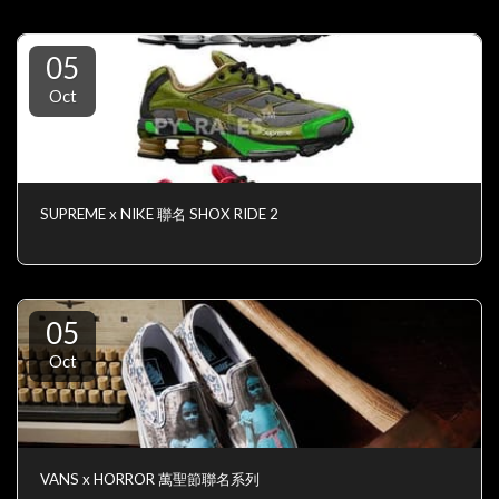
05
Oct
SUPREME x NIKE 聯名 SHOX RIDE 2
05
Oct
VANS x HORROR 萬聖節聯名系列