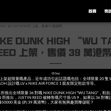
首頁
專
TANG” 於 JUSTIN REED 上架，售價 39 萬港幣。
KE DUNK HIGH “WU T
EED 上架，售價 39 萬港
05
Sep
 經常會上架超限量嘅產品，近年成功引起話題嘅包括：全球限量 20 隻 S
ABLOH 設計嘅 LV x NIKE AIR FORCE 1 親友限定鞋款等等。
所推出全球限量 36 對嘅 NIKE DUNK HIGH "WU TANG"，鞋
LAN 而推出，JUSTIN REED 被轉售嘅尺寸係 US 9，如果以 36
50000 美金 (約 39 萬港幣)，大家有無興趣買嚟儲呢？