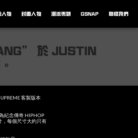
訪人物
封面人物
潮流專題
GSNAP
聯絡我們
ANG” 於 JUSTIN
幣。
UPREME 客製版本
款為紀念傳奇 HIPHOP
 對嚟計，每個尺寸大約只有