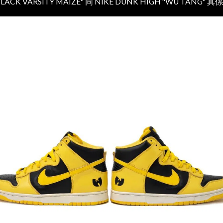
BLACK VARSITY MAIZE" 同 NIKE DUNK HIGH "WU TANG" 