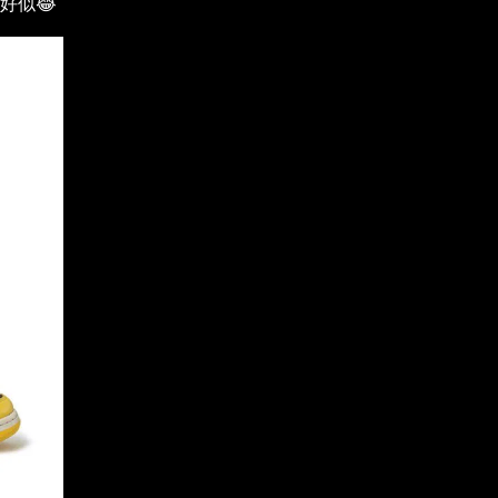
真係好似😂