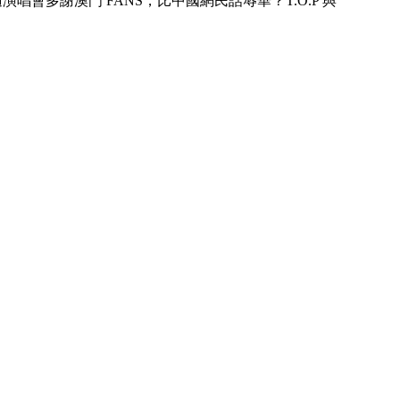
演唱會多謝澳門 FANS，比中國網民話辱華？T.O.P 與