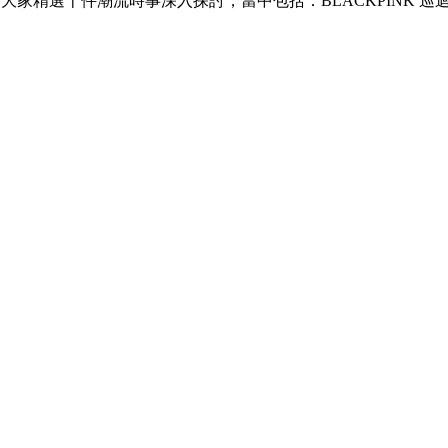
直接同大家精選十件潮流時事深入探討，當中包括：BLACKPINK 巡迴