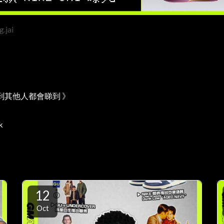
.jai
到其他人都會睇到 》
k
12
Oct