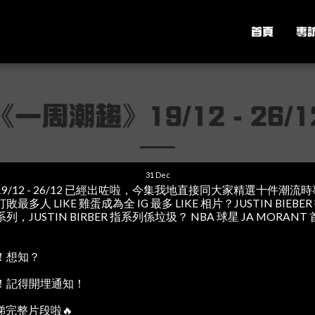
首頁
專
《一周潮趨》19/12 - 26/1
31
Dec
/12 - 26/12 已經出咗啦，今集我地直接同大家精選十件潮
人 LIKE 雞蛋成為全 IG 最多 LIKE 相片？JUSTIN BIEBE
USTIN BIRBER 指系列係垃圾？ NBA 球星 JA MORANT 
！想知？
！記得開埋通知！
nk 睇完整片段啦🔥