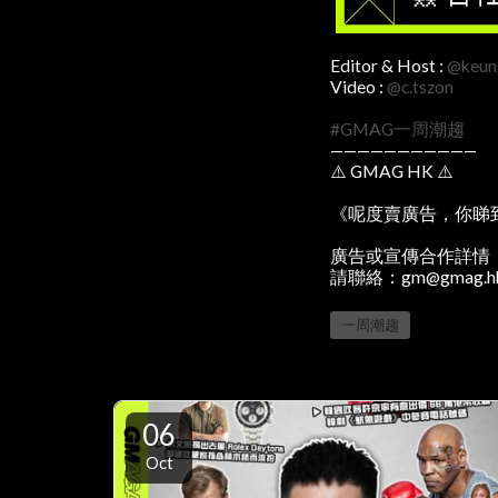
Editor & Host :
@keung
Video :
@c.tszon
#GMAG一周潮趨
———————————
⚠️ GMAG HK ⚠️
《呢度賣廣告，你睇
廣告或宣傳合作詳情
請聯絡：gm@gmag.h
一周潮趨
06
Oct