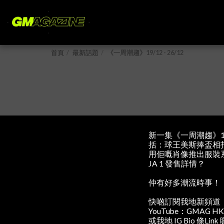
首頁
最新話題
《一周潮趨》19/12 - 26/12
新一集《一周潮趨》19
括：球王美斯捧盃相打敗最多
用佢嘅肖像推出服裝系列，J
JA 1 發售詳情？
仲有好多潮流時事！
快啲訂閱我地新頻道
YouTube：GMAG HK
或我地 IG Bio 條Li