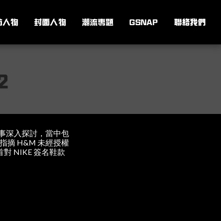
訪人物
封面人物
潮流專題
GSNAP
聯絡我們
2
流時事深入探討，當中包
R 指摘 H&M 未經授權
首對 NIKE 簽名鞋款