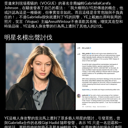
受邀來到現場看騷的《VOGUE》的著名非裔編輯GabriellaKarefa
Johnson，在騷後發表了自己的看法：「我大概明白YE想傳達的概念，他
或許認為這是一種藝術，但事實並非如此。而且這樣是非常危險與不負責
任的！」不過Gabriella很快就遭到了YE的回擊，YE上載她出席時裝周的
照片，笑言《Vogue》主編AnnaWintour不會喜歡其長靴，嘲笑其造型和
時裝品味，YE這種人身攻擊的行為馬上遭到了其他人的討伐。
明星名模出聲討伐
YE這種人身攻擊的造法馬上遭到了眾多藝人明星的聲討，引發眾怒，曾
與Gabriella合作的名模Gigi Hadid 隨即發聲，表示 YE 只是一名惡霸和一
個笑話，更暗指他的智商不及那名編輯的 1%，出席他邀請的場合只會阻