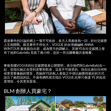
霸凌事件的討論於網上一發不可收拾，各方人馬都各執一詞，於社交媒體
上互相開戰。眼見事件不停化大，VOGUE 的全球總編輯 ANNA
WINTOUR 最後親自出面，成為雙方的調解人。其後YE在社交媒體上發
布了他和Gabriella 見面了兩小時，並於一所法國餐廳共進晚餐。
事後美國VOGUE的社交媒體發表公開聲明，表示他們與Gabriella站在一
起，並指出她正在受到攻擊和欺凌，這是不可接受的。現在比過往任何時
候更需要像她的聲音，而她與YE的私人會面之中便以她覺得最好的方式
說出了她想說的話。不過有網民留言指出 VOGUE 此舉只會讓 YE 的知名
度增加，令其更加囂張。
BLM 創辦人買豪宅？