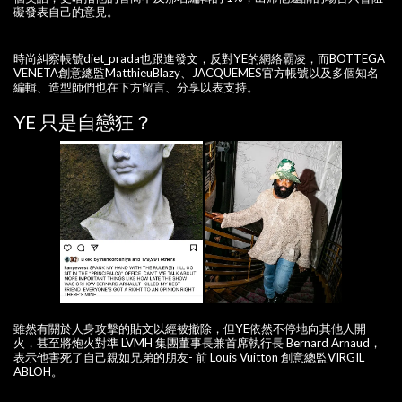
礙發表自己的意見。
時尚糾察帳號diet_prada也跟進發文，反對YE的網絡霸凌，而BOTTEGA
VENETA創意總監MatthieuBlazy、JACQUEMES官方帳號以及多個知名
編輯、造型師們也在下方留言、分享以表支持。
YE 只是自戀狂？
雖然有關於人身攻擊的貼文以經被撤除，但YE依然不停地向其他人開
火，甚至將炮火對準 LVMH 集團董事長兼首席執行長 Bernard Arnaud，
表示他害死了自己親如兄弟的朋友- 前 Louis Vuitton 創意總監VIRGIL
ABLOH。