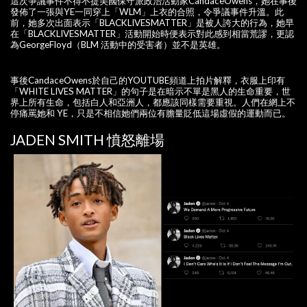
這次爭議事件不得不提美國保守派政治活動家CandaceOwens，她在事後
發佈了一張與YE一同穿上「WLM」上衣的合照，令爭議事件升溫。此
前，她多次出面表示「BLACKLIVESMATTER」是被人誇大的行為，她早
在「BLACKLIVESMATTER」活動開始時便表示對此感到相當荒謬，更認
為GeorgeFloyd（BLM 活動中的受害者）並不是英雄。
事後CandaceOwens於自己的YOUTUBE頻道上拍片解釋，衣服上印有
「WHITE LIVES MATTER」的句子是在暗示不單是黑人的生命重要，世
界上所有生命，包括白人和亞洲人，都應該同樣需要重視。人們在網上不
停痛罵她和 YE，只是不相信她們兩位有膽量貶低這場虛假的運動而已。
JADEN SMITH 憤怒離場