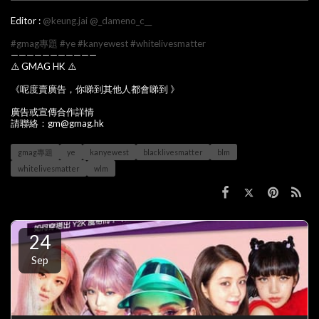
Editor :
@keung.jai
@_dameno_c__
#gmag專題
#ye
#kanyewest
#whitelivesmatter
———————————
⚠️ GMAG HK ⚠️
《呢度賣廣告，你睇到其他人都會睇到 》
廣告或宣傳合作詳情
請聯絡：gm@gmag.hk
gmag專題
ye
kanyewest
blacklivesmatter
blm
whitelivesmatter
wlm
24
Sep