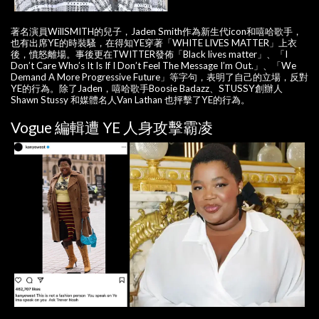
著名演員WillSMITH的兒子，Jaden Smith作為新生代icon和嘻哈歌手，
也有出席YE的時裝騷，在得知YE穿著「WHITE LIVES MATTER」上衣
後，憤怒離場。事後更在TWITTER發佈「Black lives matter」、「I
Don’t Care Who’s It Is If I Don’t Feel The Message I’m Out.」、「We
Demand A More Progressive Future」等字句，表明了自己的立場，反對
YE的行為。除了Jaden，嘻哈歌手Boosie Badazz、STUSSY創辦人
Shawn Stussy 和媒體名人Van Lathan 也抨擊了YE的行為。
Vogue 編輯遭 YE 人身攻擊霸凌