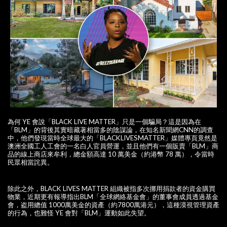
為何 YE 會說「BLACK LIVE MATTER」只是一個騙局？這是因為在
「BLM」的背後其實暗藏著相當多的陰謀論，在知名新聞網CNN的調查
中，他們發現當時全球最大的「BLACKLIVESMATTER」媒體專頁竟然是
澳洲全國工人工會的一名白人官員營運，並且他們有一個販賣「BLM」商
品的線上商店來牟利，總金額高達 10 萬美金（約港幣 78 萬），令當時
民眾相當詫異。
除此之外，BLACK LIVES MATTER 組織被指多次挪用捐款者的資金購買
物業，近期更有報導指出BLM「全球網絡基金會」的董事會成員透過基金
會，盗用總值 1000萬美金的資產（約7800萬港元），這種漠視管理資產
的行為，也難怪 YE 會對「BLM」運動如此失望。