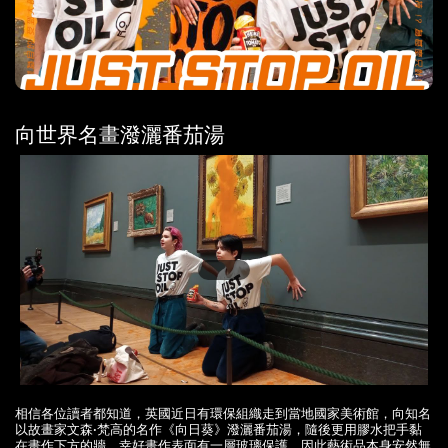
向世界名畫潑灑番茄湯
相信各位讀者都知道，英國近日有環保組織走到當地國家美術館，向知名
以故畫家文森·梵高的名作《向日葵》潑灑番茄湯，隨後更用膠水把手黏
在畫作下方的牆，幸好畫作表面有一層玻璃保護，因此藝術品本身安然無