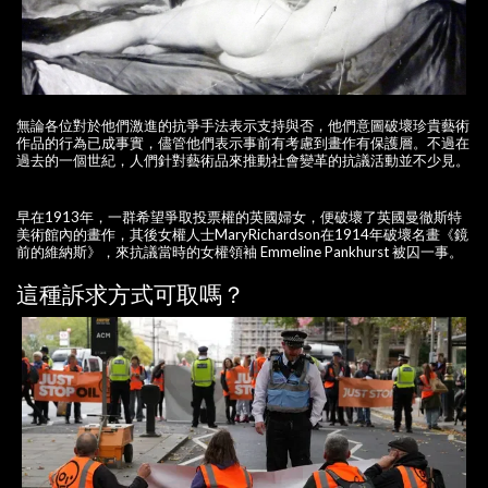
無論各位對於他們激進的抗爭手法表示支持與否，他們意圖破壞珍貴藝術
作品的行為已成事實，儘管他們表示事前有考慮到畫作有保護層。不過在
過去的一個世紀，人們針對藝術品來推動社會變革的抗議活動並不少見。
早在1913年，一群希望爭取投票權的英國婦女，便破壞了英國曼徹斯特
美術館內的畫作，其後女權人士MaryRichardson在1914年破壞名畫《鏡
前的維納斯》，來抗議當時的女權領袖 Emmeline Pankhurst 被囚一事。
這種訴求方式可取嗎？