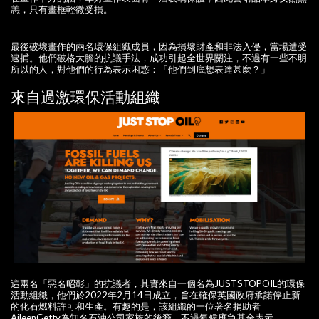
恙，只有畫框輕微受損。
最後破壞畫作的兩名環保組織成員，因為損壞財產和非法入侵，當場遭受
逮捕。他們破格大膽的抗議手法，成功引起全世界關注，不過有一些不明
所以的人，對他們的行為表示困惑：「他們到底想表達甚麼？」
來自過激環保活動組織
這兩名「惡名昭彰」的抗議者，其實來自一個名為JUSTSTOPOIL的環保
活動組織，他們於2022年2月14日成立，旨在確保英國政府承諾停止新
的化石燃料許可和生產。有趣的是，該組織的一位著名捐助者
AileenGetty為知名石油公司家族的後裔，不過氣候應急基金表示