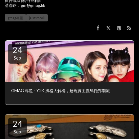
廣告或宣傳合作詳情
請聯絡：gm@gmag.hk
gmag專題
juststopoil
24
Sep
GMAG 專題 - Y2K 風格大解構，超現實主義烏托邦潮流
24
Sep