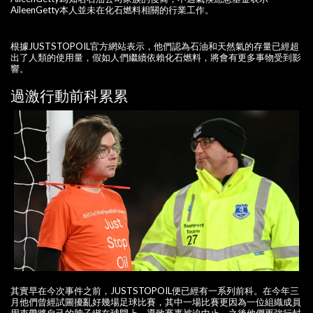
AileenGetty本人並未在化石燃料相關的行業工作。
根據JUSTSTOPOIL官方網站表示，他們認為石油和天然氣的存量已經超
出了人類的使用量，假如人們繼續依賴化石燃料，將會有更多事物受到影
響。
過激行動前科累累
其實早在今次事件之前，JUSTSTOPOIL便已經有一系列前科。在今年三
月他們曾經試圖擾亂好幾場足球比賽，其中一場比賽更因為一位組織成員
用束帶將自己的脖子綁在球門上，導致賽事被迫中止。之後他們更強行封