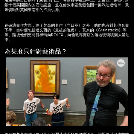
鎖十個英國國內的石油設施，並在倫敦市區集體包圍一架汽油運輸車，意
圖切斷對英國東南部的汽油供應。
在破壞畫作方面，除了梵高的名作《向日葵》之外，他們也有對其他名畫
下手，當中便包括達文西的《最後的晚餐》、莫奈的《Grainstacks》等
等。隨後他們更將目標轉向ROLEX，向倫敦專賣店的落地玻璃噴灑大量油
漆。
為甚麼只針對藝術品？