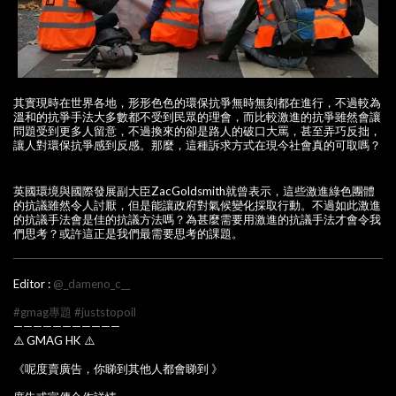
其實現時在世界各地，形形色色的環保抗爭無時無刻都在進行，不過較為
溫和的抗爭手法大多數都不受到民眾的理會，而比較激進的抗爭雖然會讓
問題受到更多人留意，不過換來的卻是路人的破口大罵，甚至弄巧反拙，
讓人對環保抗爭感到反感。那麼，這種訴求方式在現今社會真的可取嗎？
英國環境與國際發展副大臣ZacGoldsmith就曾表示，這些激進綠色團體
的抗議雖然令人討厭，但是能讓政府對氣候變化採取行動。不過如此激進
的抗議手法會是佳的抗議方法嗎？為甚麼需要用激進的抗議手法才會令我
們思考？或許這正是我們最需要思考的課題。
Editor :
@_dameno_c__
#gmag專題
#juststopoil
———————————
⚠️ GMAG HK ⚠️
《呢度賣廣告，你睇到其他人都會睇到 》