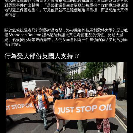
兩名向梵高畫作《向日葵》潑灑番茄湯的氣候抗議者，當場便以口述方式
對襲擊事件作出聲明：「是藝術還是生命更應該被重視？你們應該要保護
地球還是保護名畫？」可見他們並不是隨便地選擇目標，而是想給大眾傳
達信息。
關於氣候抗議者只針對藝術品攻擊，洛杉磯洛約拉馬利蒙特大學的歷史教
授 Woodson Boulton 認為這能夠讓大眾思考藝術品的價值。比起大滅
絕、氣候變化所帶來的痛苦，人們反而會因為一件無價的物品受到污損而
感到憤怒。
行為受大部份英國人支持 !?