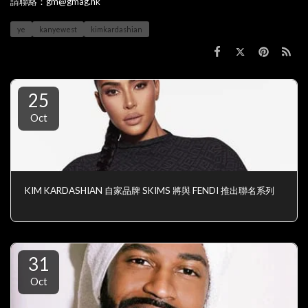
請聯絡：gm@gmag.hk
ye
kanyewest
kimkardashian
25
Oct
KIM KARDASHIAN 自家品牌 SKIMS 將與 FENDI 推出聯名系列
31
Oct