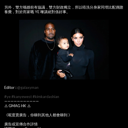
另外，雙方喺婚前有協議，雙方財政獨立，所以唔洗分身家同埋比配偶贍
養費，對於而家嘅 YE 嚟講絕對係好事。
Editor :
@galaxyman
#ye
#kanyewest
#kimkardashian
———————————
⚠️ GMAG HK ⚠️
《呢度賣廣告，你睇到其他人都會睇到 》
廣告或宣傳合作詳情