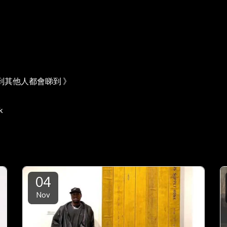
到其他人都會睇到 》
k
04
Nov