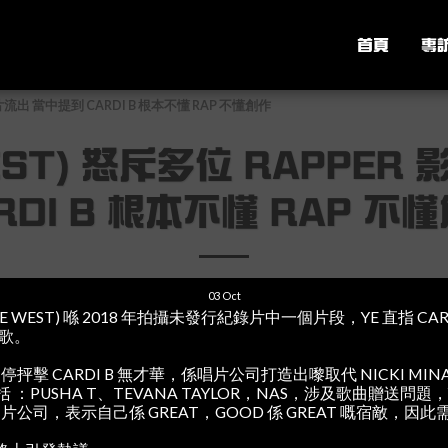
首頁
專
 影片流出 當中提到 CARDI B 根本不懂 RAP 不懂創作
WEST) 怒斥多位 RAPPE
RDI B 根本不懂 RAP 不
03
Oct
YE WEST) 喺 2018 年拍攝未發行紀錄片中一個片段，YE 直指 CA
寫歌。
停抨擊 CARDI B 無才華，係唱片公司打造出嚟取代 NICKI MINA
包括 ：PUSHA T、TEVANA TAYLOR，NAS，涉及歌曲贈送問
USIC 唱片公司，表示自己係 GREAT，GOOD 係 GREAT 嘅宿敵，