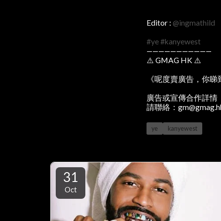
Editor :
@ingmathild
#ye
#kanyewest
———————————
⚠️ GMAG HK ⚠️
《呢度賣廣告，你睇
廣告或宣傳合作詳情
請聯絡：gm@gmag.h
ye
kanyewest
31
Oct