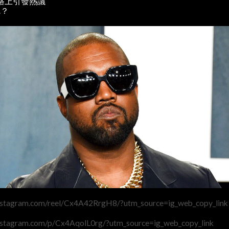
路上引發熱議
呢？
nstagram.com/reel/Cx4A42RrgH8/?utm_source=ig_web_copy_link
nstagram.com/p/Cx4AqolL0rg/?utm_source=ig_web_copy_link