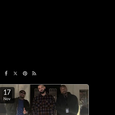
17
Nov