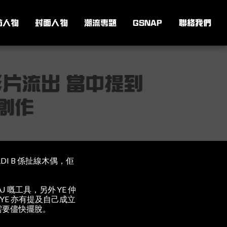
訪人物
封面人物
潮流專題
GSNAP
聯絡我們
R 影片流出 當中提到
懂創作
RDI B 係扯線木偶，佢
J 嘅工具，另外 YE 仲
題，YE 亦有提及自己成立
因此需要儘快擺脫。