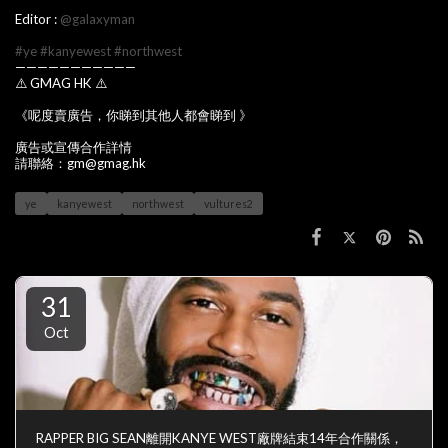
Editor :
@galaxyman
#ye
#kanyewest
#northwest
———————————
⚠️ GMAG HK ⚠️
《呢度賣廣告，你睇到其他人都會睇到 》
廣告或宣傳合作詳情
請聯絡：gm@gmag.hk
ye
kanyewest
northwest
vultures2
31
Oct
RAPPER BIG SEAN離開KANYE WEST廠牌結束14年合作關係，