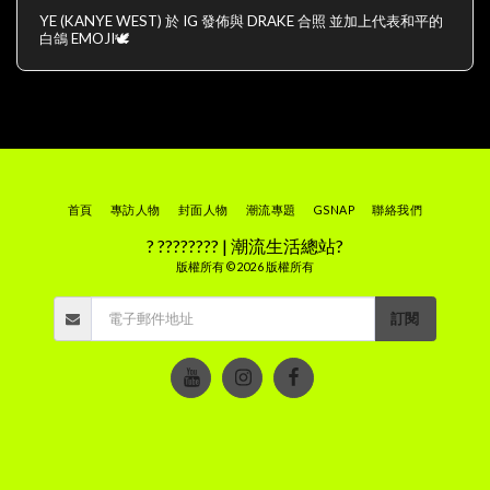
YE (KANYE WEST) 於 IG 發佈與 DRAKE 合照 並加上代表和平的
白鴿 EMOJI🕊
首頁
專訪人物
封面人物
潮流專題
GSNAP
聯絡我們
? ???????? | 潮流生活總站?
版權所有 © 2026 版權所有
訂閱